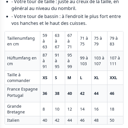
- Votre tour de taille : juste au creux de la taille, en
général au niveau du nombril.
- Votre tour de bassin : à l'endroit le plus fort entre
vos hanches et le haut des cuisses.
59
63
67
Taillenumfang
71 à
75 à
79 à
à
à
à
en cm
75
79
83
63
67
71
87
91
95
Hüftumfang en
99 à
103 à
107 à
à
à
à
cm
103
107
111
91
95
99
Taille à
XS
S
M
L
XL
XXL
commander
France Espagne
36
38
40
42
44
46
Portugal
Grande
8
10
12
14
16
18
Bretagne
Italien
40
42
44
46
48
50