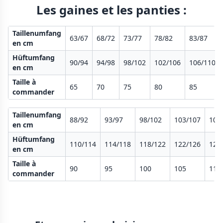
Les gaines et les panties :
Taillenumfang
63/67
68/72
73/77
78/82
83/87
en cm
Hüftumfang
90/94
94/98
98/102
102/106
106/110
en cm
Taille à
65
70
75
80
85
commander
Taillenumfang
88/92
93/97
98/102
103/107
108
en cm
Hüftumfang
110/114
114/118
118/122
122/126
126
en cm
Taille à
90
95
100
105
110
commander