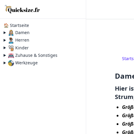
🏠 Startseite
Damen
Herren
Kinder
Zuhause & Sonstiges
Starts
Werkzeuge
Dame
Hier i
Strum
Größe
Größe
Größe
Größe