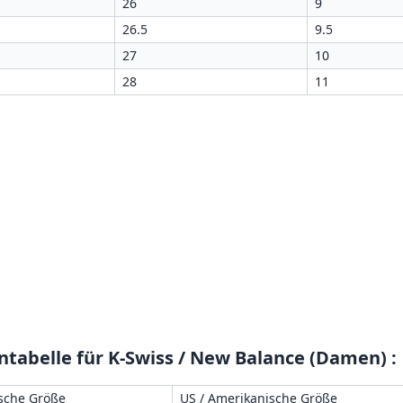
26
9
26.5
9.5
27
10
28
11
tabelle für K-Swiss / New Balance (Damen)
:
sche Größe
US / Amerikanische Größe