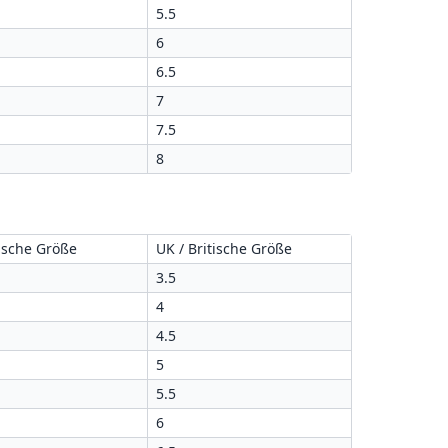
5.5
6
6.5
7
7.5
8
ische Größe
UK / Britische Größe
3.5
4
4.5
5
5.5
6