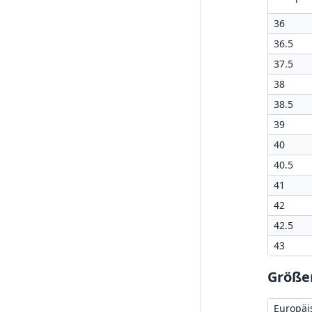
36
36.5
37.5
38
38.5
39
40
40.5
41
42
42.5
43
Größen
Europäi