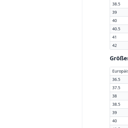
38.5
39
40
40.5
41
42
Größen
Europäi
36.5
37.5
38
38.5
39
40