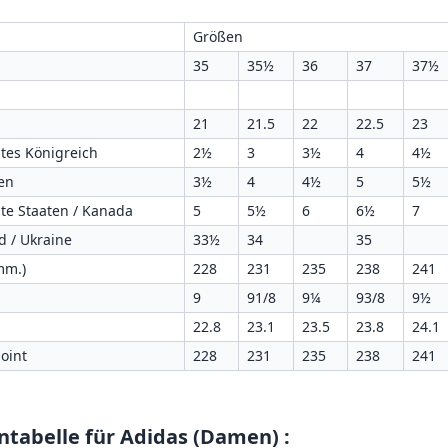
Größen
35
35½
36
37
37½
21
21.5
22
22.5
23
gtes Königreich
2½
3
3½
4
4½
ien
3½
4
4½
5
5½
gte Staaten / Kanada
5
5½
6
6½
7
d / Ukraine
33½
34
35
mm.)
228
231
235
238
241
9
91/8
9¼
93/8
9½
22.8
23.1
23.5
23.8
24.1
oint
228
231
235
238
241
ntabelle für Adidas (Damen)
: