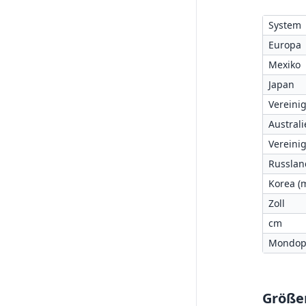
System
Europa
Mexiko
Japan
Vereini
Austral
Vereini
Russlan
Korea (
Zoll
cm
Mondop
Größe