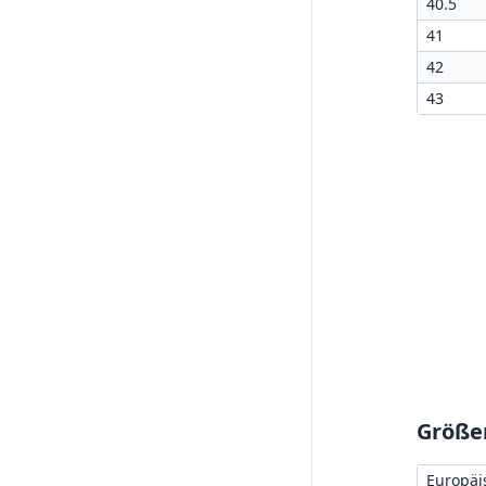
40.5
41
42
43
Größen
Europäi