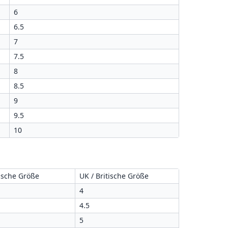
6
6.5
7
7.5
8
8.5
9
9.5
10
ische Größe
UK / Britische Größe
4
4.5
5