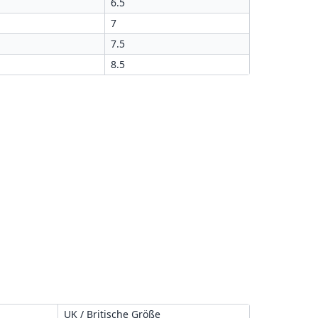
6.5
7
7.5
8.5
UK / Britische Größe