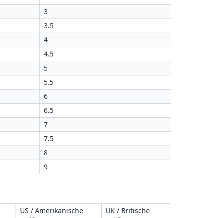
3
3.5
4
4.5
5
5.5
6
6.5
7
7.5
8
9
US / Amerikanische
UK / Britische