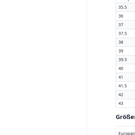
35.5
36
37
37.5
38
39
39.5
40
41
41.5
42
43
Größe
Europäi