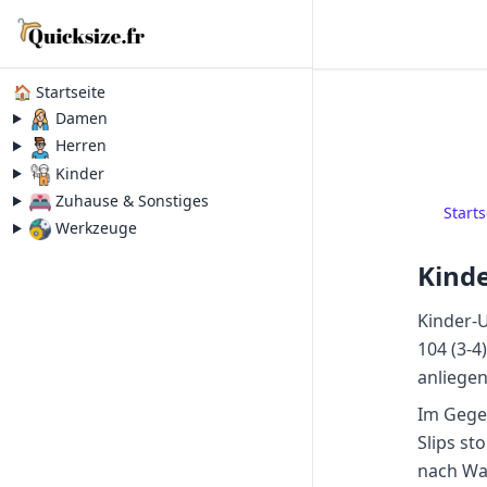
🏠 Startseite
Damen
Herren
Kinder
Zuhause & Sonstiges
Starts
Werkzeuge
Kind
Kinder-U
104 (3-4
anliege
Im Gegen
Slips st
nach Wa