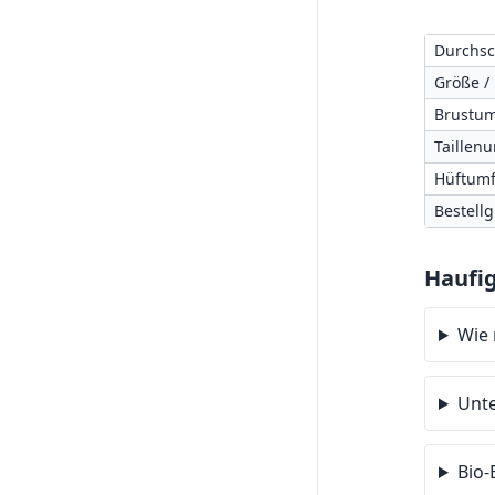
Durchsc
Größe /
Brustum
Taillen
Hüftumf
Bestell
Haufi
Wie 
Unte
Bio-