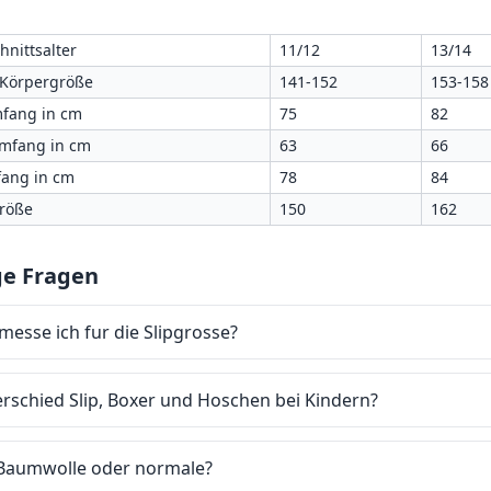
hnittsalter
11/12
13/14
 Körpergröße
141-152
153-158
fang in cm
75
82
umfang in cm
63
66
ang in cm
78
84
größe
150
162
ge Fragen
messe ich fur die Slipgrosse?
rschied Slip, Boxer und Hoschen bei Kindern?
Baumwolle oder normale?