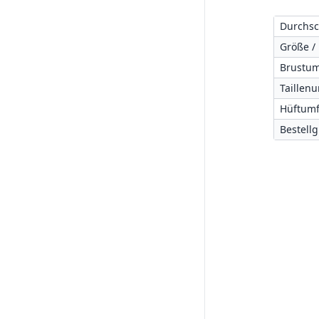
Durchsc
Größe /
Brustum
Taillen
Hüftumf
Bestell