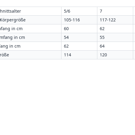
hnittsalter
5/6
7
 Körpergröße
105-116
117-122
fang in cm
60
62
umfang in cm
54
55
ang in cm
62
64
größe
114
120