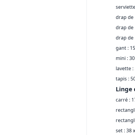
serviett
drap de 
drap de 
drap de 
gant : 1
mini : 3
lavette :
tapis : 5
Linge 
carré : 
rectangl
rectangl
set : 38