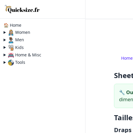
🏠 Home
Women
Men
Kids
Home & Misc
Home
Tools
Sheet
🔧 Out
dimen
Taill
Draps 