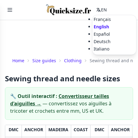
EN
Français
English
Español
Deutsch
Italiano
Home
Size guides
Clothing
Sewing thread and nee
Sewing thread and needle sizes
🔧 Outil interactif :
Convertisseur tailles
d'aiguilles →
— convertissez vos aiguilles à
tricoter et crochets entre mm, US et UK.
DMC
ANCHOR
MADEIRA
COAST
DMC
ANCHOR
M