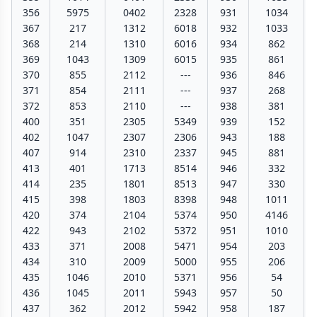
356
5975
0402
2328
931
1034
367
217
1312
6018
932
1033
368
214
1310
6016
934
862
369
1043
1309
6015
935
861
370
855
2112
---
936
846
371
854
2111
---
937
268
372
853
2110
---
938
381
400
351
2305
5349
939
152
402
1047
2307
2306
943
188
407
914
2310
2337
945
881
413
401
1713
8514
946
332
414
235
1801
8513
947
330
415
398
1803
8398
948
1011
420
374
2104
5374
950
4146
422
943
2102
5372
951
1010
433
371
2008
5471
954
203
434
310
2009
5000
955
206
435
1046
2010
5371
956
54
436
1045
2011
5943
957
50
437
362
2012
5942
958
187