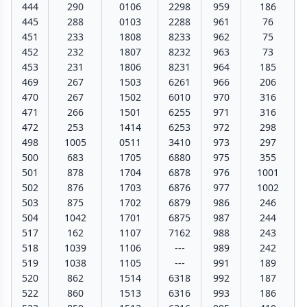
444
290
0106
2298
959
186
445
288
0103
2288
961
76
451
233
1808
8233
962
75
452
232
1807
8232
963
73
453
231
1806
8231
964
185
469
267
1503
6261
966
206
470
267
1502
6010
970
316
471
266
1501
6255
971
316
472
253
1414
6253
972
298
498
1005
0511
3410
973
297
500
683
1705
6880
975
355
501
878
1704
6878
976
1001
502
876
1703
6876
977
1002
503
875
1702
6879
986
246
504
1042
1701
6875
987
244
517
162
1107
7162
988
243
518
1039
1106
---
989
242
519
1038
1105
---
991
189
520
862
1514
6318
992
187
522
860
1513
6316
993
186