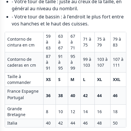
- Votre tour de taille : juste au creux de la taille, en
général au niveau du nombril.
- Votre tour de bassin : à l'endroit le plus fort entre
vos hanches et le haut des cuisses.
59
63
67
Contorno de
71 à
75 à
79 à
à
à
à
cintura en cm
75
79
83
63
67
71
87
91
95
Contorno de
99 à
103 à
107 à
à
à
à
caderas en cm
103
107
111
91
95
99
Taille à
XS
S
M
L
XL
XXL
commander
France Espagne
36
38
40
42
44
46
Portugal
Grande
8
10
12
14
16
18
Bretagne
Italia
40
42
44
46
48
50