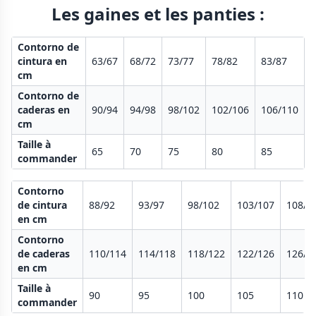
Les gaines et les panties :
Contorno de
cintura en
63/67
68/72
73/77
78/82
83/87
cm
Contorno de
caderas en
90/94
94/98
98/102
102/106
106/110
cm
Taille à
65
70
75
80
85
commander
Contorno
de cintura
88/92
93/97
98/102
103/107
108/1
en cm
Contorno
de caderas
110/114
114/118
118/122
122/126
126/1
en cm
Taille à
90
95
100
105
110
commander