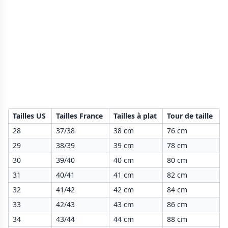
Tailles US
Tailles France
Tailles à plat
Tour de taille
28
37/38
38 cm
76 cm
29
38/39
39 cm
78 cm
30
39/40
40 cm
80 cm
31
40/41
41 cm
82 cm
32
41/42
42 cm
84 cm
33
42/43
43 cm
86 cm
34
43/44
44 cm
88 cm