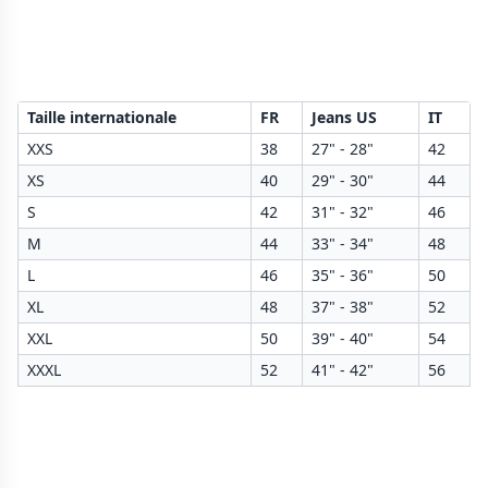
Taille internationale
FR
Jeans US
IT
XXS
38
27" - 28"
42
XS
40
29" - 30"
44
S
42
31" - 32"
46
M
44
33" - 34"
48
L
46
35" - 36"
50
XL
48
37" - 38"
52
XXL
50
39" - 40"
54
XXXL
52
41" - 42"
56