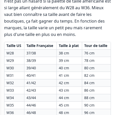
n'est pas un hasard si la palette de taille américaine est
si large allant généralement du W28 au W36. Mieux
vaut bien connaître sa taille avant de faire les
boutiques, ça fait gagner du temps. En fonction des
marques, la taille varie un petit peu mais rarement
plus d'une taille en plus ou en moins.
Taille US
Taille Française
Taille à plat
Tour de taille
W28
37/38
38 cm
76 cm
W29
38/39
39 cm
78 cm
W30
39/40
40 cm
80 cm
W31
40/41
41 cm
82 cm
W32
41/42
42 cm
84 cm
W33
42/43
43 cm
86 cm
W34
43/44
44 cm
88 cm
W35
44/46
45 cm
90 cm
W36
46/48
48 cm
96 cm