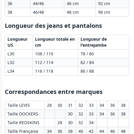
36
44/46
46 cm
92 cm
38
46/48
48 cm
96 cm
Longueur des jeans et pantalons
Longueur
Longueur totale en
Longueur de
US
cm
l'entrejambe
L30
108 / 110
78 / 80
L32
112 / 114
82 / 84
L34
116 / 118
86 / 88
Correspondances entre marques
Taille LEVIS
28
30
31
32
33
34
36
38
Taille DOCKERS
30
32
33
34
36
38
Taille REDSKINS
28
30
32
34
Taille Française
34
36
38
40
42
44
46
48