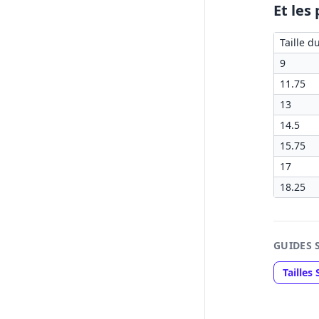
Et les
Taille d
9
11.75
13
14.5
15.75
17
18.25
GUIDES 
Tailles