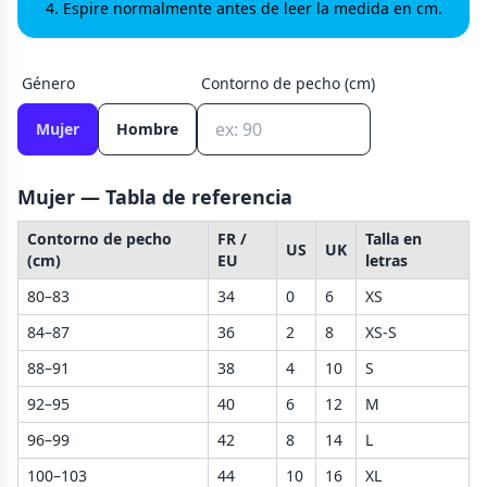
Espire normalmente antes de leer la medida en cm.
Género
Contorno de pecho (cm)
Mujer
Hombre
Mujer — Tabla de referencia
Contorno de pecho
FR /
Talla en
US
UK
(cm)
EU
letras
80–83
34
0
6
XS
84–87
36
2
8
XS-S
88–91
38
4
10
S
92–95
40
6
12
M
96–99
42
8
14
L
100–103
44
10
16
XL