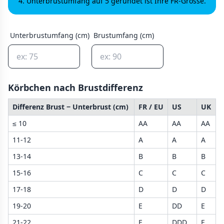
Unterbrustumfang auf 5 gerundet ist Ihre FR-Grosse.
Unterbrustumfang (cm)
Brustumfang (cm)
Körbchen nach Brustdifferenz
Differenz Brust − Unterbrust (cm)
FR / EU
US
UK
≤ 10
AA
AA
AA
11-12
A
A
A
13-14
B
B
B
15-16
C
C
C
17-18
D
D
D
19-20
E
DD
E
21-22
F
DDD
F